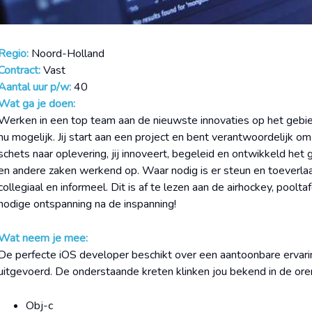
Regio:
Noord-Holland
Contract:
Vast
Aantal uur p/w:
40
Wat ga je doen:
Werken in een top team aan de nieuwste innovaties op het gebie
nu mogelijk. Jij start aan een project en bent verantwoordelijk o
schets naar oplevering, jij innoveert, begeleid en ontwikkeld het ge
en andere zaken werkend op. Waar nodig is er steun en toeverlaa
collegiaal en informeel. Dit is af te lezen aan de airhockey, poolt
nodige ontspanning na de inspanning!
Wat neem je mee:
De perfecte iOS developer beschikt over een aantoonbare ervaring.
uitgevoerd. De onderstaande kreten klinken jou bekend in de ore
Obj-c