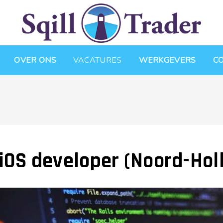
OVER ONS
VACATURES
WERKGEVERS
C
iOS developer (Noord-Hol