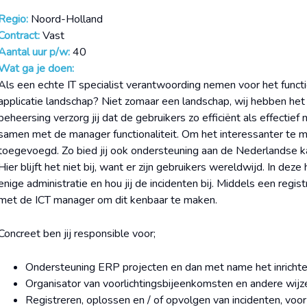
Regio:
Noord-Holland
Contract:
Vast
Aantal uur p/w:
40
Wat ga je doen:
Als een echte IT specialist verantwoording nemen voor het funct
applicatie landschap? Niet zomaar een landschap, wij hebben het 
beheersing verzorg jij dat de gebruikers zo efficiënt als effectief
samen met de manager functionaliteit. Om het interessanter te 
toegevoegd. Zo bied jij ook ondersteuning aan de Nederlandse ka
Hier blijft het niet bij, want er zijn gebruikers wereldwijd. In dez
enige administratie en hou jij de incidenten bij. Middels een registra
met de ICT manager om dit kenbaar te maken.
Concreet ben jij responsible voor;
Ondersteuning ERP projecten en dan met name het inricht
Organisator van voorlichtingsbijeenkomsten en andere wijz
Registreren, oplossen en / of opvolgen van incidenten, voor