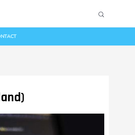
ONTACT
land)